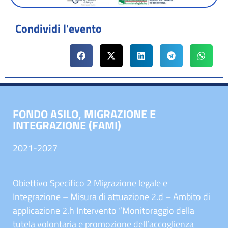
Condividi l'evento
FONDO ASILO, MIGRAZIONE E
INTEGRAZIONE (FAMI)
2021-2027
Obiettivo Specifico 2 Migrazione legale e
Integrazione – Misura di attuazione 2.d – Ambito di
applicazione 2.h Intervento “Monitoraggio della
tutela volontaria e promozione dell’accoglienza